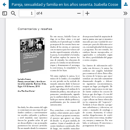
Pareja, sexualidad y familia en los años sesenta. Isabella Cosse