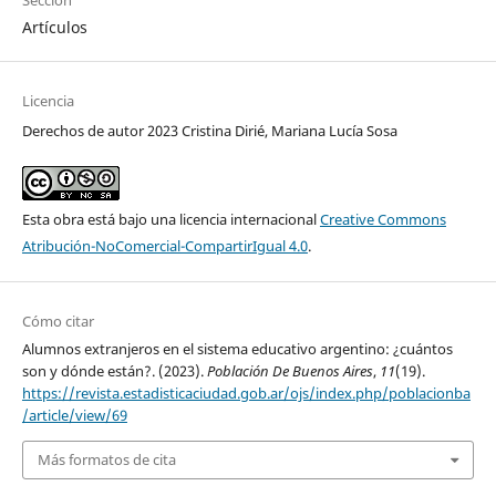
Sección
Artículos
Licencia
Derechos de autor 2023 Cristina Dirié, Mariana Lucía Sosa
Esta obra está bajo una licencia internacional
Creative Commons
Atribución-NoComercial-CompartirIgual 4.0
.
Cómo citar
Alumnos extranjeros en el sistema educativo argentino: ¿cuántos
son y dónde están?. (2023).
Población De Buenos Aires
,
11
(19).
https://revista.estadisticaciudad.gob.ar/ojs/index.php/poblacionba
/article/view/69
Más formatos de cita