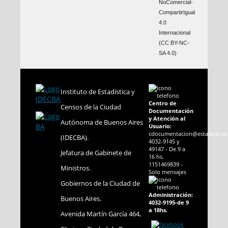
NoComercial-
CompartirIgual
4.0
Internacional
(CC BY-NC-
SA 4.0)
Instituto de Estadística y
Centro de
Censos de la Ciudad
Documentación
y Atención al
Autónoma de Buenos Aires
Usuario:
cdocumentacion@estadisticac
(IDECBA).
4032-9145 y
49147 - De 9 a
Jefatura de Gabinete de
16 hs.
1151469839 -
Ministros.
Solo mensajes
Gobiernos de la Ciudad de
Administración:
Buenos Aires.
4032-9195-de 9
a 18hs.
Avenida Martín García 464,